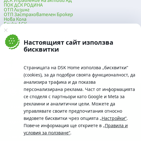
ДСК Управление на активи АД
ПОК ДСК РОДИНА
ОТП Лизинг
ОТП Застрахователен Брокер
Нова Кола
Банка ДСК
DSK Mobile
Оферти за продажба от Банка ДСК
Клонова мрежа и банкомати
Настоящият сайт използва
До началото на страницата
бисквитки
Страницата на DSK Home използва „бисквитки“
(cookies), за да подобри своята функционалност, да
анализира трафика и да показва
персонализирана реклама. Част от информацията
се споделя с партньори като Google и Meta за
рекламни и аналитични цели. Можете да
Телефон:
управлявате своите предпочитания относно
0700 10 375 / *2375
видовете бисквитки чрез опцията
„Настройки“
.
Aдрес:
Повече информация ще откриете в
„Правила и
Московска No.19 / ул. Г. Бенковски No. 5, София 1036
условия за ползване“
.
SWIFT/BIC: