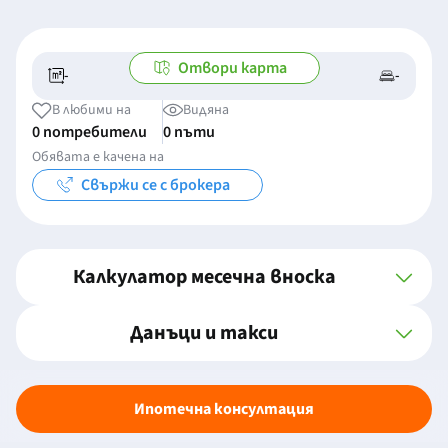
Отвори карта
-
-
-/-
-
В любими на
Видяна
0 потребители
0 пъти
Обявата е качена на
Свържи се с брокера
Калкулатор месечна вноска
Данъци и такси
Ипотечна консултация