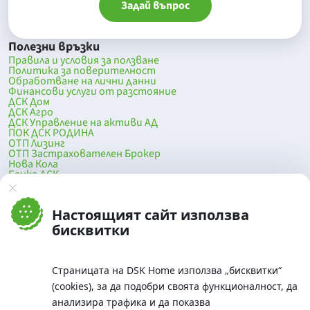
Задай въпрос
Полезни връзки
Правила и условия за ползване
Политика за поверителност
Обработване на лични данни
Финансови услуги от разстояние
ДСК Дом
ДСК Агро
ДСК Управление на активи АД
ПОК ДСК РОДИНА
ОТП Лизинг
ОТП Застрахователен Брокер
Нова Кола
Банка ДСК
DSK Mobile
Оферти за продажба от Банка ДСК
Клонова мрежа и банкомати
Настоящият сайт използва
До началото на страницата
бисквитки
Страницата на DSK Home използва „бисквитки“
(cookies), за да подобри своята функционалност, да
анализира трафика и да показва