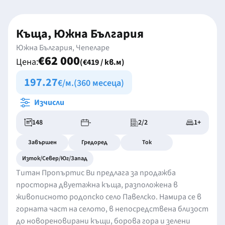
Къща, Южна България
Южна България, Чепеларе
€62 000
Цена:
(€419 / кв.м)
197.27
€/м.
(360 месеца)
Изчисли
148
-
2/2
1+
Завършен
Гредоред
Ток
Изток/Север/Юг/Запад
Титан Пропъртис Ви предлага за продажба
просторна двуетажна къща, разположена в
живописното родопско село Павелско. Намира се в
горната част на селото, в непосредствена близост
до новореновирани къщи, борова гора и зелени