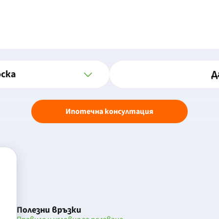
оска
Д
Ипотечна консултация
Полезни връзки