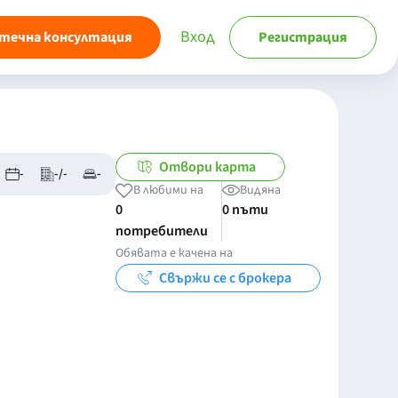
Вход
течна консултация
Регистрация
Отвори карта
-
-/-
-
В любими на
Видяна
0
0 пъти
потребители
Обявата е качена на
Свържи се с брокера