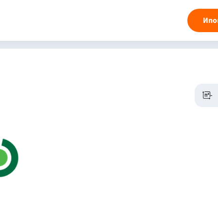
Ипо
-