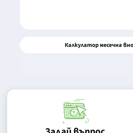
Калкулатор месечна вн
Задай въпрос