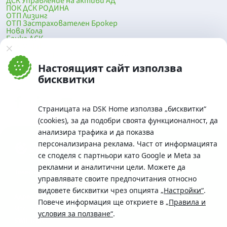
ДСК Управление на активи АД
ПОК ДСК РОДИНА
ОТП Лизинг
ОТП Застрахователен Брокер
Нова Кола
Банка ДСК
DSK Mobile
Оферти за продажба от Банка ДСК
Клонова мрежа и банкомати
Настоящият сайт използва
До началото на страницата
бисквитки
Страницата на DSK Home използва „бисквитки“
(cookies), за да подобри своята функционалност, да
анализира трафика и да показва
персонализирана реклама. Част от информацията
се споделя с партньори като Google и Meta за
рекламни и аналитични цели. Можете да
Телефон:
управлявате своите предпочитания относно
0700 10 375 / *2375
видовете бисквитки чрез опцията
„Настройки“
.
Aдрес:
Повече информация ще откриете в
„Правила и
Московска No.19 / ул. Г. Бенковски No. 5, София 1036
условия за ползване“
.
SWIFT/BIC: