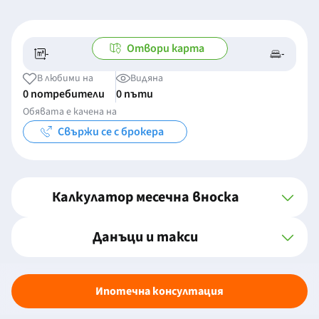
Отвори карта
-
-
-/-
-
В любими на
Видяна
0 потребители
0 пъти
Обявата е качена на
Свържи се с брокера
Калкулатор месечна вноска
Данъци и такси
Ипотечна консултация