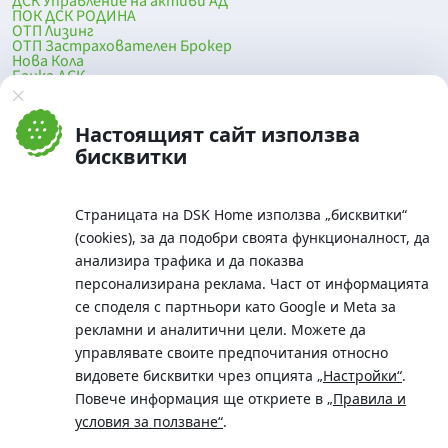
ДСК Управление на активи АД
ПОК ДСК РОДИНА
ОТП Лизинг
ОТП Застрахователен Брокер
Нова Кола
Банка ДСК
DSK Mobile
Оферти за продажба от Банка ДСК
Клонова мрежа и банкомати
Настоящият сайт използва
До началото на страницата
бисквитки
Страницата на DSK Home използва „бисквитки“
(cookies), за да подобри своята функционалност, да
анализира трафика и да показва
персонализирана реклама. Част от информацията
се споделя с партньори като Google и Meta за
рекламни и аналитични цели. Можете да
Телефон:
управлявате своите предпочитания относно
0700 10 375 / *2375
видовете бисквитки чрез опцията
„Настройки“
.
Aдрес:
Повече информация ще откриете в
„Правила и
Московска No.19 / ул. Г. Бенковски No. 5, София 1036
условия за ползване“
.
SWIFT/BIC: