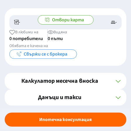
Отвори карта
-
-
-/-
-
В любими на
Видяна
0 потребители
0 пъти
Обявата е качена на
Свържи се с брокера
Калкулатор месечна вноска
Данъци и такси
Ипотечна консултация