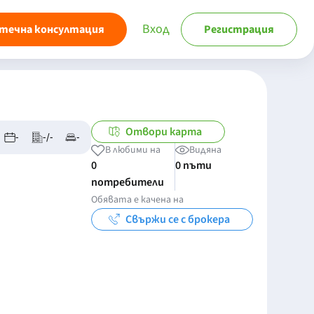
Вход
течна консултация
Регистрация
Отвори карта
-
-/-
-
В любими на
Видяна
0
0 пъти
потребители
Обявата е качена на
Свържи се с брокера