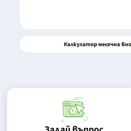
Калкулатор месечна вн
Задай въпрос