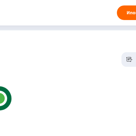
Ипо
-