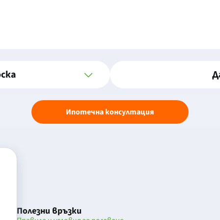
оска
Д
Ипотечна консултация
Полезни връзки