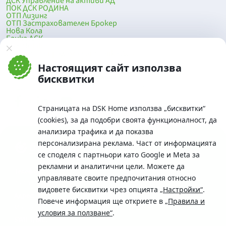
ДСК Управление на активи АД
ПОК ДСК РОДИНА
ОТП Лизинг
ОТП Застрахователен Брокер
Нова Кола
Банка ДСК
DSK Mobile
Оферти за продажба от Банка ДСК
Клонова мрежа и банкомати
Настоящият сайт използва
До началото на страницата
бисквитки
Страницата на DSK Home използва „бисквитки“
(cookies), за да подобри своята функционалност, да
анализира трафика и да показва
персонализирана реклама. Част от информацията
се споделя с партньори като Google и Meta за
рекламни и аналитични цели. Можете да
Телефон:
управлявате своите предпочитания относно
0700 10 375 / *2375
видовете бисквитки чрез опцията
„Настройки“
.
Aдрес:
Повече информация ще откриете в
„Правила и
Московска No.19 / ул. Г. Бенковски No. 5, София 1036
условия за ползване“
.
SWIFT/BIC: