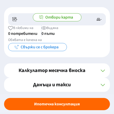
Отвори карта
-
-
-/-
-
В любими на
Видяна
0 потребители
0 пъти
Обявата е качена на
Свържи се с брокера
Калкулатор месечна вноска
Данъци и такси
Ипотечна консултация