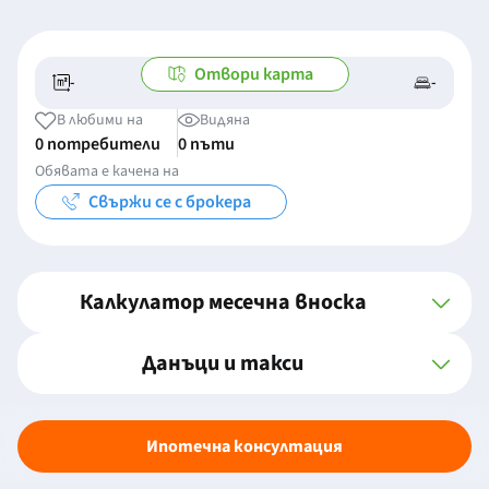
Отвори карта
-
-
-/-
-
В любими на
Видяна
0 потребители
0 пъти
Обявата е качена на
Свържи се с брокера
Калкулатор месечна вноска
Данъци и такси
Ипотечна консултация