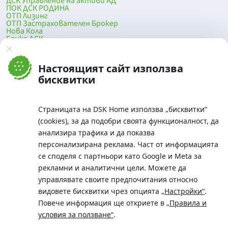
ДСК Управление на активи АД
ПОК ДСК РОДИНА
ОТП Лизинг
ОТП Застрахователен Брокер
Нова Кола
Банка ДСК
DSK Mobile
Оферти за продажба от Банка ДСК
Клонова мрежа и банкомати
Настоящият сайт използва
До началото на страницата
бисквитки
Страницата на DSK Home използва „бисквитки“
(cookies), за да подобри своята функционалност, да
анализира трафика и да показва
персонализирана реклама. Част от информацията
се споделя с партньори като Google и Meta за
рекламни и аналитични цели. Можете да
Телефон:
управлявате своите предпочитания относно
0700 10 375 / *2375
видовете бисквитки чрез опцията
„Настройки“
.
Aдрес:
Повече информация ще откриете в
„Правила и
Московска No.19 / ул. Г. Бенковски No. 5, София 1036
условия за ползване“
.
SWIFT/BIC: