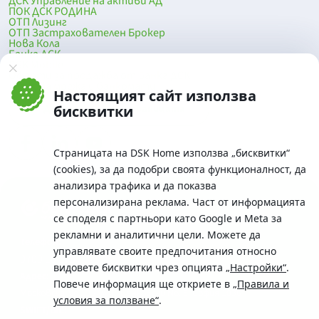
ДСК Управление на активи АД
ПОК ДСК РОДИНА
ОТП Лизинг
ОТП Застрахователен Брокер
Нова Кола
Банка ДСК
DSK Mobile
Оферти за продажба от Банка ДСК
Клонова мрежа и банкомати
Настоящият сайт използва
До началото на страницата
бисквитки
Страницата на DSK Home използва „бисквитки“
(cookies), за да подобри своята функционалност, да
анализира трафика и да показва
персонализирана реклама. Част от информацията
се споделя с партньори като Google и Meta за
рекламни и аналитични цели. Можете да
Телефон:
управлявате своите предпочитания относно
0700 10 375 / *2375
видовете бисквитки чрез опцията
„Настройки“
.
Aдрес:
Повече информация ще откриете в
„Правила и
Московска No.19 / ул. Г. Бенковски No. 5, София 1036
условия за ползване“
.
SWIFT/BIC: