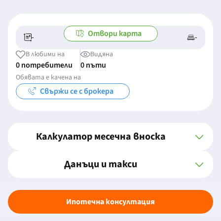
Отвори карта
-
-
-/-
-
В любими на
Видяна
0 потребители
0 пъти
Обявата е качена на
Свържи се с брокера
Калкулатор месечна вноска
Данъци и такси
Ипотечна консултация