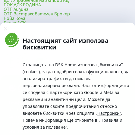
ДСК Управление на активи АД
ПОК ДСК РОДИНА
ОТП Лизинг
ОТП Застрахователен Брокер
Нова Кола
Банка ДСК
DSK Mobile
Оферти за продажба от Банка ДСК
Клонова мрежа и банкомати
Настоящият сайт използва
До началото на страницата
бисквитки
Страницата на DSK Home използва „бисквитки“
(cookies), за да подобри своята функционалност, да
анализира трафика и да показва
персонализирана реклама. Част от информацията
се споделя с партньори като Google и Meta за
рекламни и аналитични цели. Можете да
Телефон:
управлявате своите предпочитания относно
0700 10 375 / *2375
видовете бисквитки чрез опцията
„Настройки“
.
Aдрес:
Повече информация ще откриете в
„Правила и
Московска No.19 / ул. Г. Бенковски No. 5, София 1036
условия за ползване“
.
SWIFT/BIC: