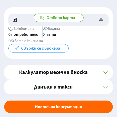
Отвори карта
-
-
-/-
-
В любими на
Видяна
0 потребители
0 пъти
Обявата е качена на
Свържи се с брокера
Калкулатор месечна вноска
Данъци и такси
Ипотечна консултация