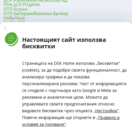
ДСК Управление на активи АД
ПОК ДСК РОДИНА
ОТП Лизинг
ОТП Застрахователен Брокер
Нова Кола
Банка ДСК
DSK Mobile
Оферти за продажба от Банка ДСК
Клонова мрежа и банкомати
Настоящият сайт използва
До началото на страницата
бисквитки
Страницата на DSK Home използва „бисквитки“
(cookies), за да подобри своята функционалност, да
анализира трафика и да показва
персонализирана реклама. Част от информацията
се споделя с партньори като Google и Meta за
рекламни и аналитични цели. Можете да
Телефон:
управлявате своите предпочитания относно
0700 10 375 / *2375
видовете бисквитки чрез опцията
„Настройки“
.
Aдрес:
Повече информация ще откриете в
„Правила и
Московска No.19 / ул. Г. Бенковски No. 5, София 1036
условия за ползване“
.
SWIFT/BIC: