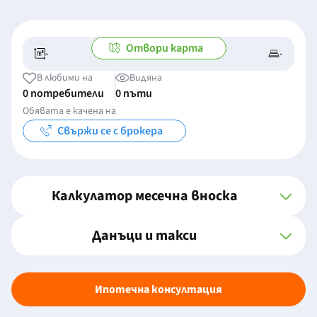
Отвори карта
-
-
-/-
-
В любими на
Видяна
0 потребители
0 пъти
Обявата е качена на
Свържи се с брокера
Калкулатор месечна вноска
Данъци и такси
Ипотечна консултация