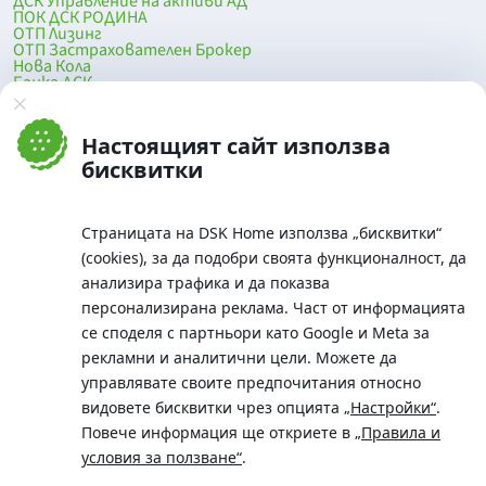
ДСК Управление на активи АД
ПОК ДСК РОДИНА
ОТП Лизинг
ОТП Застрахователен Брокер
Нова Кола
Банка ДСК
DSK Mobile
Оферти за продажба от Банка ДСК
Клонова мрежа и банкомати
Настоящият сайт използва
До началото на страницата
бисквитки
Страницата на DSK Home използва „бисквитки“
(cookies), за да подобри своята функционалност, да
анализира трафика и да показва
персонализирана реклама. Част от информацията
се споделя с партньори като Google и Meta за
рекламни и аналитични цели. Можете да
Телефон:
управлявате своите предпочитания относно
0700 10 375 / *2375
видовете бисквитки чрез опцията
„Настройки“
.
Aдрес:
Повече информация ще откриете в
„Правила и
Московска No.19 / ул. Г. Бенковски No. 5, София 1036
условия за ползване“
.
SWIFT/BIC: