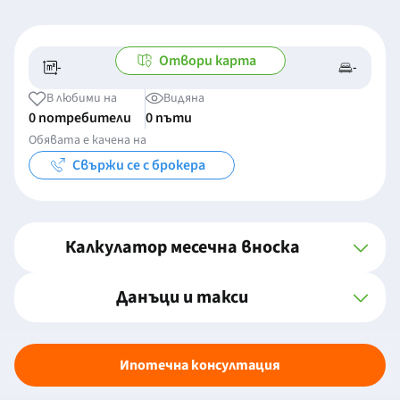
Отвори карта
-
-
-/-
-
В любими на
Видяна
0 потребители
0 пъти
Обявата е качена на
Свържи се с брокера
Калкулатор месечна вноска
Данъци и такси
Ипотечна консултация