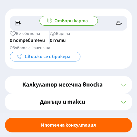
Отвори карта
-
-
-/-
-
В любими на
Видяна
0 потребители
0 пъти
Обявата е качена на
Свържи се с брокера
Калкулатор месечна вноска
Данъци и такси
Ипотечна консултация