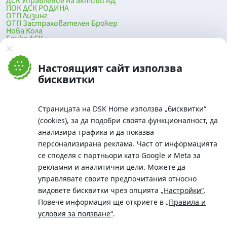
ДСК Управление на активи АД
ПОК ДСК РОДИНА
ОТП Лизинг
ОТП Застрахователен Брокер
Нова Кола
Банка ДСК
DSK Mobile
Оферти за продажба от Банка ДСК
Клонова мрежа и банкомати
Настоящият сайт използва
До началото на страницата
бисквитки
Страницата на DSK Home използва „бисквитки“
(cookies), за да подобри своята функционалност, да
анализира трафика и да показва
персонализирана реклама. Част от информацията
се споделя с партньори като Google и Meta за
рекламни и аналитични цели. Можете да
Телефон:
управлявате своите предпочитания относно
0700 10 375 / *2375
видовете бисквитки чрез опцията
„Настройки“
.
Aдрес:
Повече информация ще откриете в
„Правила и
Московска No.19 / ул. Г. Бенковски No. 5, София 1036
условия за ползване“
.
SWIFT/BIC: