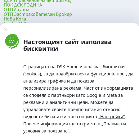
ДСК Управление на активи АД
ПОК ДСК РОДИНА
ОТП Лизинг
ОТП Застрахователен Брокер
Нова Кола
Банка ДСК
DSK Mobile
Оферти за продажба от Банка ДСК
Клонова мрежа и банкомати
Настоящият сайт използва
До началото на страницата
бисквитки
Страницата на DSK Home използва „бисквитки“
(cookies), за да подобри своята функционалност, да
анализира трафика и да показва
персонализирана реклама. Част от информацията
се споделя с партньори като Google и Meta за
рекламни и аналитични цели. Можете да
Телефон:
управлявате своите предпочитания относно
0700 10 375 / *2375
видовете бисквитки чрез опцията
„Настройки“
.
Aдрес:
Повече информация ще откриете в
„Правила и
Московска No.19 / ул. Г. Бенковски No. 5, София 1036
условия за ползване“
.
SWIFT/BIC: