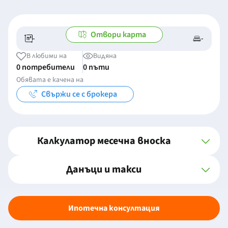
Отвори карта
-
-
-/-
-
В любими на
Видяна
0 потребители
0 пъти
Обявата е качена на
Свържи се с брокера
Калкулатор месечна вноска
Данъци и такси
Ипотечна консултация