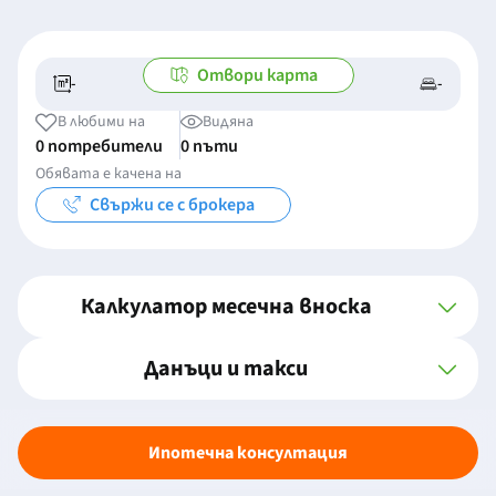
Отвори карта
-
-
-/-
-
В любими на
Видяна
0 потребители
0 пъти
Обявата е качена на
Свържи се с брокера
Калкулатор месечна вноска
Данъци и такси
Ипотечна консултация