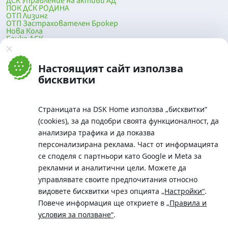
ДСК Управление на активи АД
ПОК ДСК РОДИНА
ОТП Лизинг
ОТП Застрахователен Брокер
Нова Кола
Банка ДСК
DSK Mobile
Оферти за продажба от Банка ДСК
Клонова мрежа и банкомати
Настоящият сайт използва
До началото на страницата
бисквитки
Страницата на DSK Home използва „бисквитки“
(cookies), за да подобри своята функционалност, да
анализира трафика и да показва
персонализирана реклама. Част от информацията
се споделя с партньори като Google и Meta за
рекламни и аналитични цели. Можете да
Телефон:
управлявате своите предпочитания относно
0700 10 375 / *2375
видовете бисквитки чрез опцията
„Настройки“
.
Aдрес:
Повече информация ще откриете в
„Правила и
Московска No.19 / ул. Г. Бенковски No. 5, София 1036
условия за ползване“
.
SWIFT/BIC: