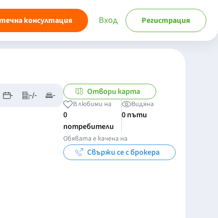
Вход
течна консултация
Регистрация
Отвори карта
-
-/-
-
В любими на
Видяна
0
0 пъти
потребители
Обявата е качена на
Свържи се с брокера