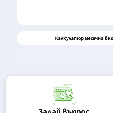
Калкулатор месечна вн
Задай въпрос