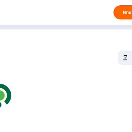
Ипо
-