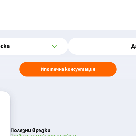
оска
Д
Ипотечна консултация
Полезни връзки