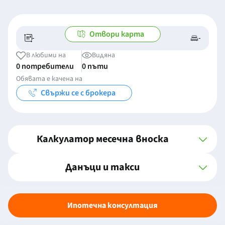
Отвори карта
-
-
-/-
-
В любими на
Видяна
0 потребители
0 пъти
Обявата е качена на
Свържи се с брокера
Калкулатор месечна вноска
Данъци и такси
Ипотечна консултация