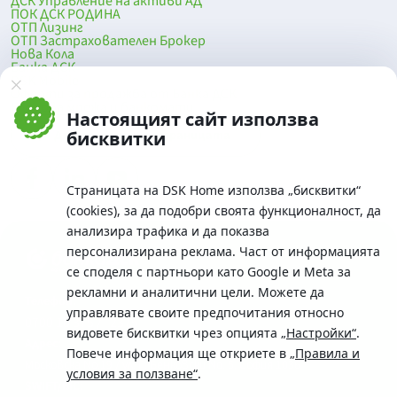
ДСК Управление на активи АД
ПОК ДСК РОДИНА
ОТП Лизинг
ОТП Застрахователен Брокер
Нова Кола
Банка ДСК
DSK Mobile
Оферти за продажба от Банка ДСК
Клонова мрежа и банкомати
Настоящият сайт използва
До началото на страницата
бисквитки
Страницата на DSK Home използва „бисквитки“
(cookies), за да подобри своята функционалност, да
анализира трафика и да показва
персонализирана реклама. Част от информацията
се споделя с партньори като Google и Meta за
рекламни и аналитични цели. Можете да
Телефон:
управлявате своите предпочитания относно
0700 10 375 / *2375
видовете бисквитки чрез опцията
„Настройки“
.
Aдрес:
Повече информация ще откриете в
„Правила и
Московска No.19 / ул. Г. Бенковски No. 5, София 1036
условия за ползване“
.
SWIFT/BIC: