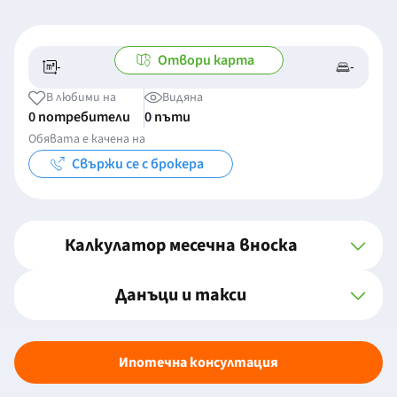
Отвори карта
-
-
-/-
-
В любими на
Видяна
0 потребители
0 пъти
Обявата е качена на
Свържи се с брокера
Калкулатор месечна вноска
Данъци и такси
Ипотечна консултация