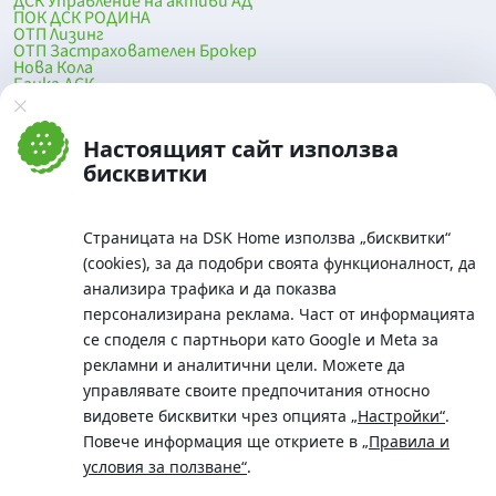
ДСК Управление на активи АД
ПОК ДСК РОДИНА
ОТП Лизинг
ОТП Застрахователен Брокер
Нова Кола
Банка ДСК
DSK Mobile
Оферти за продажба от Банка ДСК
Клонова мрежа и банкомати
Настоящият сайт използва
До началото на страницата
бисквитки
Страницата на DSK Home използва „бисквитки“
(cookies), за да подобри своята функционалност, да
анализира трафика и да показва
персонализирана реклама. Част от информацията
се споделя с партньори като Google и Meta за
рекламни и аналитични цели. Можете да
Телефон:
управлявате своите предпочитания относно
0700 10 375 / *2375
видовете бисквитки чрез опцията
„Настройки“
.
Aдрес:
Повече информация ще откриете в
„Правила и
Московска No.19 / ул. Г. Бенковски No. 5, София 1036
условия за ползване“
.
SWIFT/BIC: