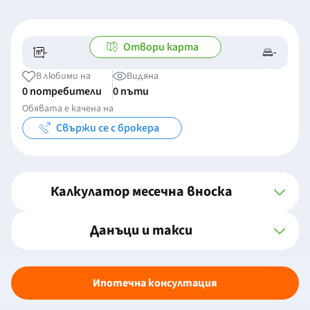
Отвори карта
-
-
-/-
-
В любими на
Видяна
0 потребители
0 пъти
Обявата е качена на
Свържи се с брокера
Калкулатор месечна вноска
Данъци и такси
Ипотечна консултация