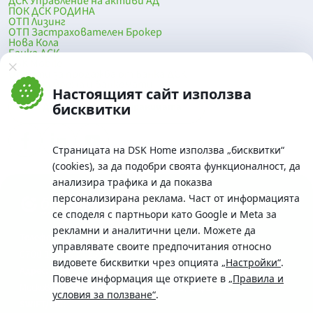
ДСК Управление на активи АД
ПОК ДСК РОДИНА
ОТП Лизинг
ОТП Застрахователен Брокер
Нова Кола
Банка ДСК
DSK Mobile
Оферти за продажба от Банка ДСК
Клонова мрежа и банкомати
Настоящият сайт използва
До началото на страницата
бисквитки
Страницата на DSK Home използва „бисквитки“
(cookies), за да подобри своята функционалност, да
анализира трафика и да показва
персонализирана реклама. Част от информацията
се споделя с партньори като Google и Meta за
рекламни и аналитични цели. Можете да
Телефон:
управлявате своите предпочитания относно
0700 10 375 / *2375
видовете бисквитки чрез опцията
„Настройки“
.
Aдрес:
Повече информация ще откриете в
„Правила и
Московска No.19 / ул. Г. Бенковски No. 5, София 1036
условия за ползване“
.
SWIFT/BIC: