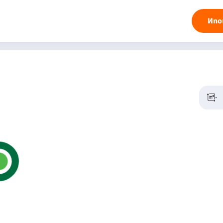
Ипо
-