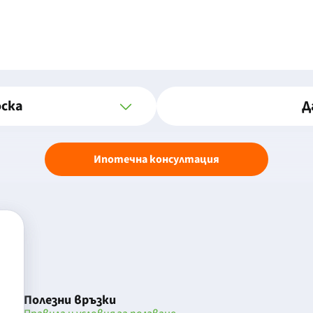
оска
Д
Ипотечна консултация
Полезни връзки