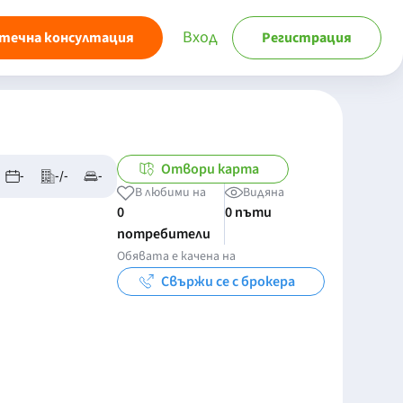
Вход
течна консултация
Регистрация
Отвори карта
-
-/-
-
В любими на
Видяна
0
0 пъти
потребители
Обявата е качена на
Свържи се с брокера