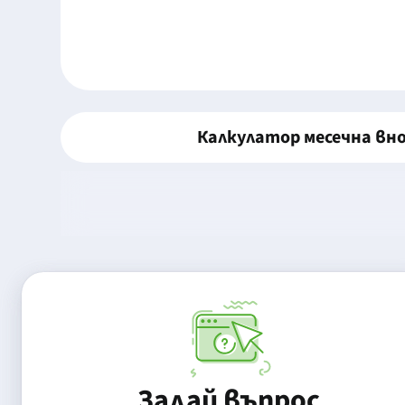
Калкулатор месечна вн
Задай въпрос