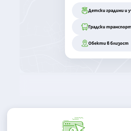
Детски градини и 
Градски транспор
Обекти в близост