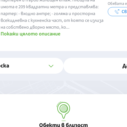
партерен и първи жилищен етаж. Площта на
Обявата е
имота е 209 квадратни метра и представлява:
Св
партер: - входно антре; - голяма и просторна
всекидневна с кухненска част, от която се излиза
на собствено дворно място, ко...
Покажи цялото описание
оска
Д
Обекти в близост