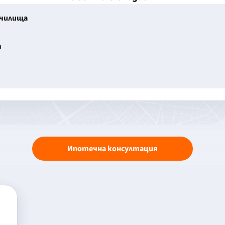
училища
т
Ипотечна консултация