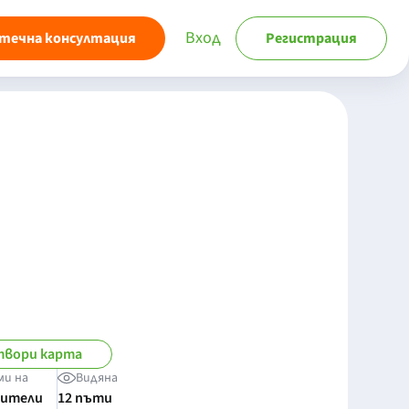
Вход
течна консултация
Регистрация
вори карта
ми на
Видяна
бители
12 пъти