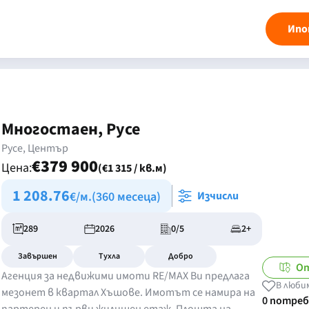
Ипо
Многостаен, Русе
Русе, Център
€379 900
Цена:
(€1 315 / кв.м)
1 208.76
€/м.
(360 месеца)
Изчисли
289
2026
0/5
2+
Завършен
Тухла
Добро
От
Агенция за недвижими имоти RE/MAX Ви предлага
В люби
мезонет в квартал Хъшове. Имотът се намира на
0 потре