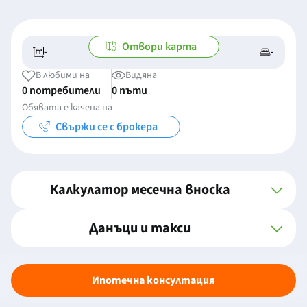
Отвори карта
-
-
-/-
-
В любими на
Видяна
0 потребители
0 пъти
Обявата е качена на
Свържи се с брокера
Калкулатор месечна вноска
Данъци и такси
Ипотечна консултация