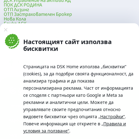
ДСК Управление на активи АД
ПОК ДСК РОДИНА
ОТП Лизинг
ОТП Застрахователен Брокер
Нова Кола
Банка ДСК
DSK Mobile
Оферти за продажба от Банка ДСК
Клонова мрежа и банкомати
Настоящият сайт използва
До началото на страницата
бисквитки
Страницата на DSK Home използва „бисквитки“
(cookies), за да подобри своята функционалност, да
анализира трафика и да показва
персонализирана реклама. Част от информацията
се споделя с партньори като Google и Meta за
рекламни и аналитични цели. Можете да
Телефон:
управлявате своите предпочитания относно
0700 10 375 / *2375
видовете бисквитки чрез опцията
„Настройки“
.
Aдрес:
Повече информация ще откриете в
„Правила и
Московска No.19 / ул. Г. Бенковски No. 5, София 1036
условия за ползване“
.
SWIFT/BIC: