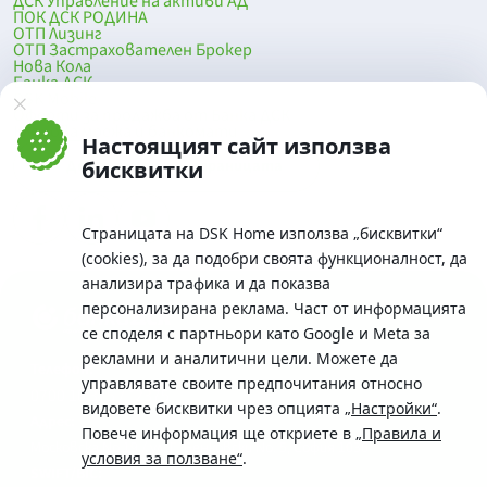
ДСК Управление на активи АД
ПОК ДСК РОДИНА
ОТП Лизинг
ОТП Застрахователен Брокер
Нова Кола
Банка ДСК
DSK Mobile
Оферти за продажба от Банка ДСК
Клонова мрежа и банкомати
Настоящият сайт използва
До началото на страницата
бисквитки
Страницата на DSK Home използва „бисквитки“
(cookies), за да подобри своята функционалност, да
анализира трафика и да показва
персонализирана реклама. Част от информацията
се споделя с партньори като Google и Meta за
рекламни и аналитични цели. Можете да
Телефон:
управлявате своите предпочитания относно
0700 10 375 / *2375
видовете бисквитки чрез опцията
„Настройки“
.
Aдрес:
Повече информация ще откриете в
„Правила и
Московска No.19 / ул. Г. Бенковски No. 5, София 1036
условия за ползване“
.
SWIFT/BIC: