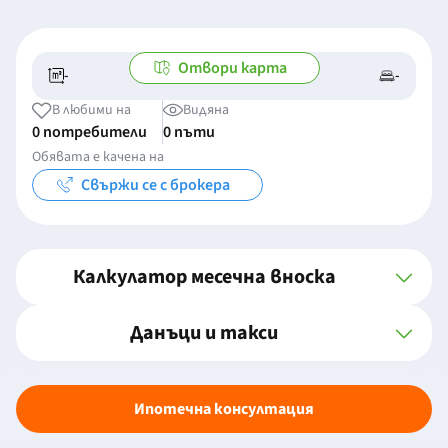
Отвори карта
-
-
-/-
-
В любими на
Видяна
0 потребители
0 пъти
Обявата е качена на
Свържи се с брокера
Калкулатор месечна вноска
Данъци и такси
Ипотечна консултация