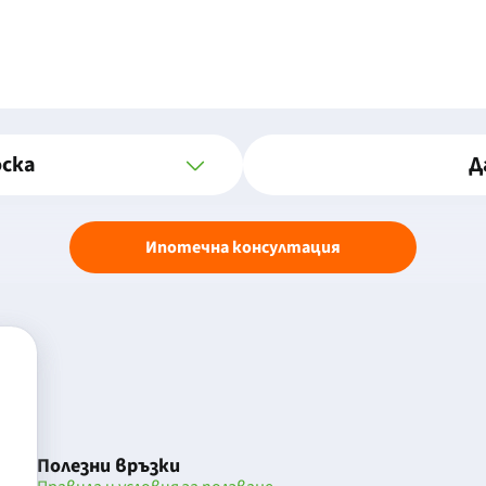
оска
Д
Ипотечна консултация
Полезни връзки