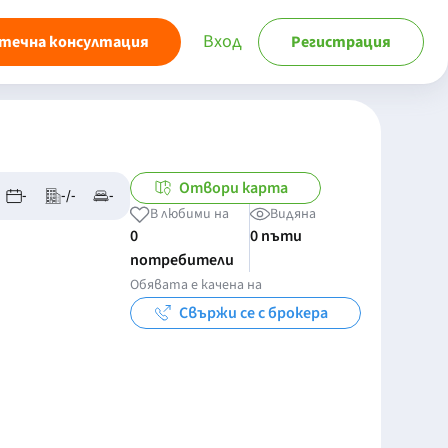
Вход
течна консултация
Регистрация
Отвори карта
-
-/-
-
В любими на
Видяна
0
0 пъти
потребители
Обявата е качена на
Свържи се с брокера