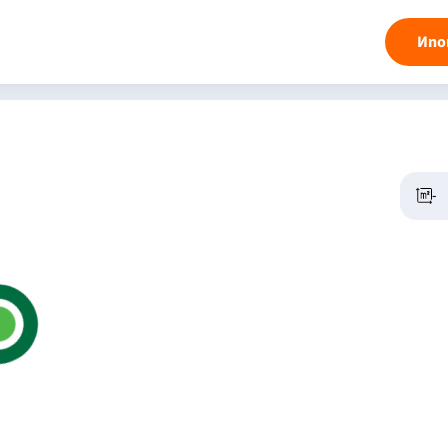
Ипо
-