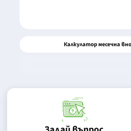
Калкулатор месечна вн
Задай въпрос