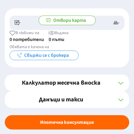
Отвори карта
-
-
-/-
-
В любими на
Видяна
0 потребители
0 пъти
Обявата е качена на
Свържи се с брокера
Калкулатор месечна вноска
Данъци и такси
Ипотечна консултация