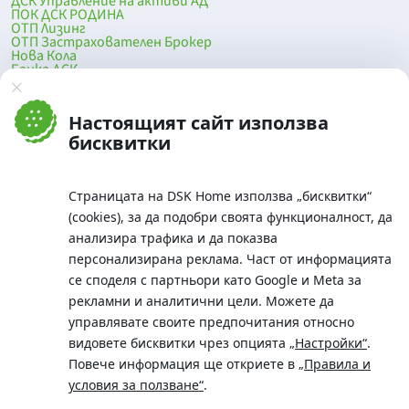
ДСК Управление на активи АД
ПОК ДСК РОДИНА
ОТП Лизинг
ОТП Застрахователен Брокер
Нова Кола
Банка ДСК
DSK Mobile
Оферти за продажба от Банка ДСК
Клонова мрежа и банкомати
Настоящият сайт използва
До началото на страницата
бисквитки
Страницата на DSK Home използва „бисквитки“
(cookies), за да подобри своята функционалност, да
анализира трафика и да показва
персонализирана реклама. Част от информацията
се споделя с партньори като Google и Meta за
рекламни и аналитични цели. Можете да
Телефон:
управлявате своите предпочитания относно
0700 10 375 / *2375
видовете бисквитки чрез опцията
„Настройки“
.
Aдрес:
Повече информация ще откриете в
„Правила и
Московска No.19 / ул. Г. Бенковски No. 5, София 1036
условия за ползване“
.
SWIFT/BIC: