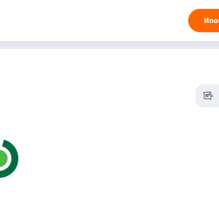
Ипо
-