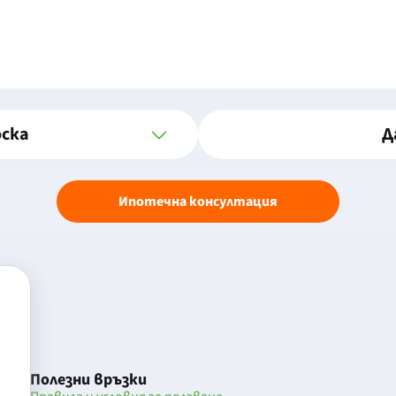
оска
Д
Ипотечна консултация
Полезни връзки