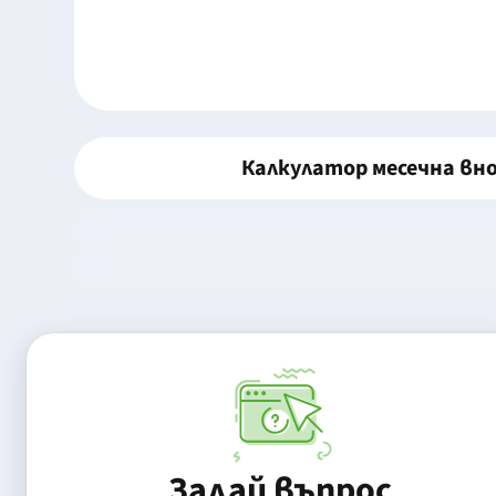
Калкулатор месечна вн
Задай въпрос