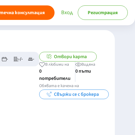
Вход
течна консултация
Регистрация
Отвори карта
-
-/-
-
В любими на
Видяна
0
0 пъти
потребители
Обявата е качена на
Свържи се с брокера