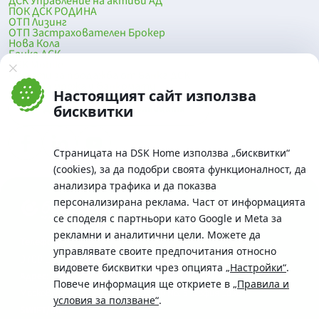
ДСК Управление на активи АД
ПОК ДСК РОДИНА
ОТП Лизинг
ОТП Застрахователен Брокер
Нова Кола
Банка ДСК
DSK Mobile
Оферти за продажба от Банка ДСК
Клонова мрежа и банкомати
Настоящият сайт използва
До началото на страницата
бисквитки
Страницата на DSK Home използва „бисквитки“
(cookies), за да подобри своята функционалност, да
анализира трафика и да показва
персонализирана реклама. Част от информацията
се споделя с партньори като Google и Meta за
рекламни и аналитични цели. Можете да
Телефон:
управлявате своите предпочитания относно
0700 10 375 / *2375
видовете бисквитки чрез опцията
„Настройки“
.
Aдрес:
Повече информация ще откриете в
„Правила и
Московска No.19 / ул. Г. Бенковски No. 5, София 1036
условия за ползване“
.
SWIFT/BIC: