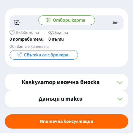
Отвори карта
-
-
-/-
-
В любими на
Видяна
0 потребители
0 пъти
Обявата е качена на
Свържи се с брокера
Калкулатор месечна вноска
Данъци и такси
Ипотечна консултация