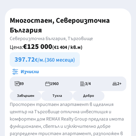
Многостаен, Североизточна
България
Североизточна България, Търговище
€125 000
Цена:
(€1 404 / кв.м)
397.72
€/м.
(360 месеца)
Изчисли
89
1960
3/4
2+
Завършен
Тухла
Добро
Просторен тристаен апартамент в идеалния
център на Търговище отлична инвестиция и
комфортен дом REMAX Realty Group предлага имота
функционален, светъл и изключително добре
разпределен тристаен апартамент, разположен в