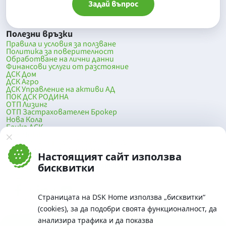
Задай въпрос
Полезни връзки
Правила и условия за ползване
Политика за поверителност
Обработване на лични данни
Финансови услуги от разстояние
ДСК Дом
ДСК Агро
ДСК Управление на активи АД
ПОК ДСК РОДИНА
ОТП Лизинг
ОТП Застрахователен Брокер
Нова Кола
Банка ДСК
DSK Mobile
Оферти за продажба от Банка ДСК
Клонова мрежа и банкомати
Настоящият сайт използва
До началото на страницата
бисквитки
Страницата на DSK Home използва „бисквитки“
(cookies), за да подобри своята функционалност, да
анализира трафика и да показва