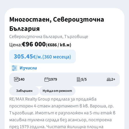
Многостаен, Североизточна
България
Североизточна България, Търговище
€96 000
Цена:
(€686 / кв.м)
305.45
€/м.
(360 месеца)
Изчисли
140
1979
5/5
2+
Завършен
Нужда от ремонт
RE/MAX Realty Group предлага за продажба
просторен 4-стаен апартамент в кв. Вароша, гр.
Търговище. Имотът е разположен на 5-ти етаж в
масивна тухлена сграда без асансьор, построена
през 1979 година. Чистата жилищна площ на