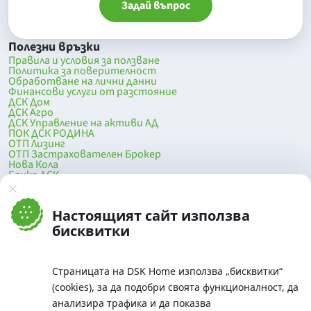
Задай въпрос
Полезни връзки
Правила и условия за ползване
Политика за поверителност
Обработване на лични данни
Финансови услуги от разстояние
ДСК Дом
ДСК Агро
ДСК Управление на активи АД
ПОК ДСК РОДИНА
ОТП Лизинг
ОТП Застрахователен Брокер
Нова Кола
Банка ДСК
DSK Mobile
Оферти за продажба от Банка ДСК
Клонова мрежа и банкомати
Настоящият сайт използва
До началото на страницата
бисквитки
Страницата на DSK Home използва „бисквитки“
(cookies), за да подобри своята функционалност, да
анализира трафика и да показва