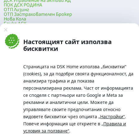
ДСК Управление на активи АД
ПОК ДСК РОДИНА
ОТП Лизинг
ОТП Застрахователен Брокер
Нова Кола
Банка ДСК
DSK Mobile
Оферти за продажба от Банка ДСК
Клонова мрежа и банкомати
Настоящият сайт използва
До началото на страницата
бисквитки
Страницата на DSK Home използва „бисквитки“
(cookies), за да подобри своята функционалност, да
анализира трафика и да показва
персонализирана реклама. Част от информацията
се споделя с партньори като Google и Meta за
рекламни и аналитични цели. Можете да
Телефон:
управлявате своите предпочитания относно
0700 10 375 / *2375
видовете бисквитки чрез опцията
„Настройки“
.
Aдрес:
Повече информация ще откриете в
„Правила и
Московска No.19 / ул. Г. Бенковски No. 5, София 1036
условия за ползване“
.
SWIFT/BIC: