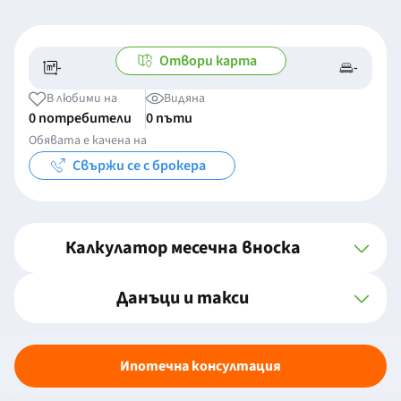
Отвори карта
-
-
-/-
-
В любими на
Видяна
0 потребители
0 пъти
Обявата е качена на
Свържи се с брокера
Калкулатор месечна вноска
Данъци и такси
Ипотечна консултация