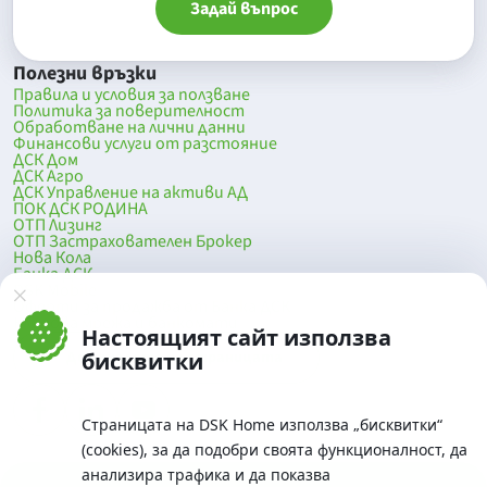
Задай въпрос
Полезни връзки
Правила и условия за ползване
Политика за поверителност
Обработване на лични данни
Финансови услуги от разстояние
ДСК Дом
ДСК Агро
ДСК Управление на активи АД
ПОК ДСК РОДИНА
ОТП Лизинг
ОТП Застрахователен Брокер
Нова Кола
Банка ДСК
DSK Mobile
Оферти за продажба от Банка ДСК
Клонова мрежа и банкомати
Настоящият сайт използва
До началото на страницата
бисквитки
Страницата на DSK Home използва „бисквитки“
(cookies), за да подобри своята функционалност, да
анализира трафика и да показва