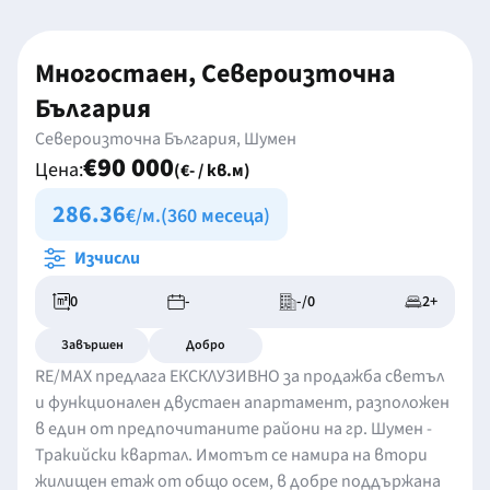
Многостаен, Североизточна
България
Североизточна България, Шумен
€90 000
Цена:
(€- / кв.м)
286.36
€/м.
(360 месеца)
Изчисли
0
-
-/0
2+
Завършен
Добро
RE/MAX предлага ЕКСКЛУЗИВНО за продажба светъл
и функционален двустаен апартамент, разположен
в един от предпочитаните райони на гр. Шумен -
Тракийски квартал. Имотът се намира на втори
жилищен етаж от общо осем, в добре поддържана