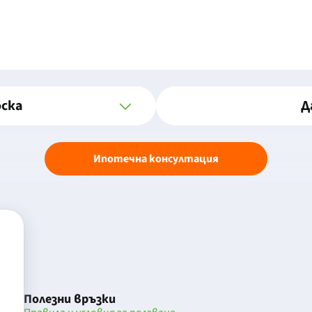
оска
Д
Ипотечна консултация
Полезни връзки