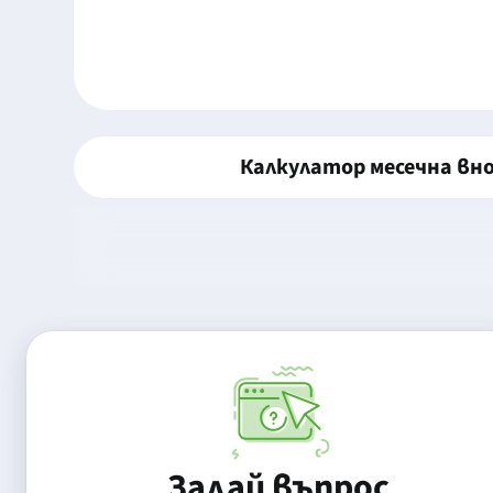
Калкулатор месечна вн
Задай въпрос