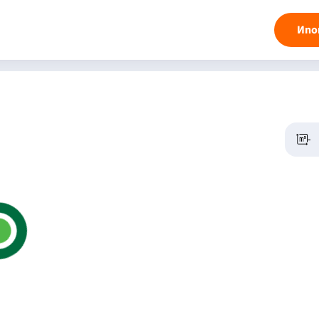
Ипо
-