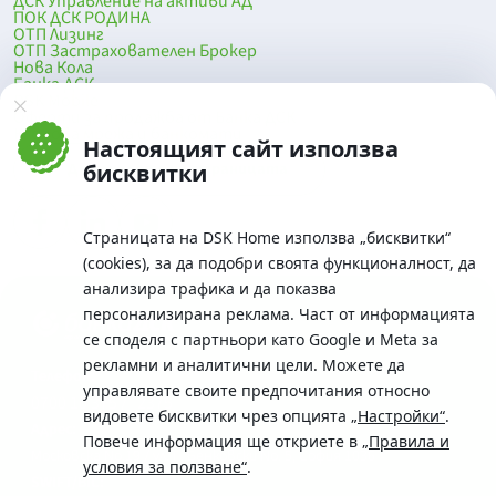
ДСК Управление на активи АД
ПОК ДСК РОДИНА
ОТП Лизинг
ОТП Застрахователен Брокер
Нова Кола
Банка ДСК
DSK Mobile
Оферти за продажба от Банка ДСК
Клонова мрежа и банкомати
Настоящият сайт използва
До началото на страницата
бисквитки
Страницата на DSK Home използва „бисквитки“
(cookies), за да подобри своята функционалност, да
анализира трафика и да показва
персонализирана реклама. Част от информацията
се споделя с партньори като Google и Meta за
рекламни и аналитични цели. Можете да
Телефон:
управлявате своите предпочитания относно
0700 10 375 / *2375
видовете бисквитки чрез опцията
„Настройки“
.
Aдрес:
Повече информация ще откриете в
„Правила и
Московска No.19 / ул. Г. Бенковски No. 5, София 1036
условия за ползване“
.
SWIFT/BIC: