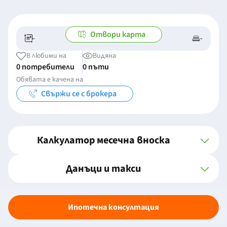
Отвори карта
-
-
-/-
-
В любими на
Видяна
0 потребители
0 пъти
Обявата е качена на
Свържи се с брокера
Калкулатор месечна вноска
Данъци и такси
Ипотечна консултация