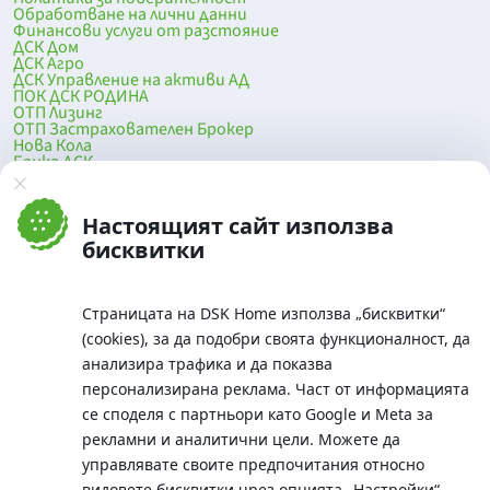
Обработване на лични данни
Финансови услуги от разстояние
ДСК Дом
ДСК Агро
ДСК Управление на активи АД
ПОК ДСК РОДИНА
ОТП Лизинг
ОТП Застрахователен Брокер
Нова Кола
Банка ДСК
DSK Mobile
Оферти за продажба от Банка ДСК
Клонова мрежа и банкомати
Настоящият сайт използва
До началото на страницата
бисквитки
Страницата на DSK Home използва „бисквитки“
(cookies), за да подобри своята функционалност, да
анализира трафика и да показва
персонализирана реклама. Част от информацията
се споделя с партньори като Google и Meta за
рекламни и аналитични цели. Можете да
Телефон:
управлявате своите предпочитания относно
0700 10 375 / *2375
видовете бисквитки чрез опцията
„Настройки“
.