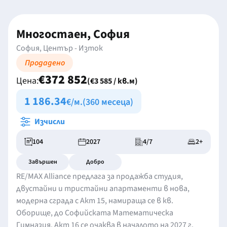
Многостаен, София
София, Център - Изток
Продадено
€372 852
Цена:
(€3 585 / кв.м)
1 186.34
€/м.
(360 месеца)
Изчисли
104
2027
4/7
2+
Завършен
Добро
RE/MAX Alliance предлага за продажба студия,
двустайни и тристайни апартаменти в нова,
модерна сграда с Акт 15, намираща се в кв.
Оборище, до Софийската Математическа
Гимназия. Акт 16 се очаква в началото на 2027 г.