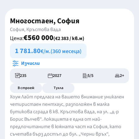
Многостаен, София
София, Кръстова вада
€560 000
Цена:
(€2 383 / кв.м)
1 781.80
€/м.
(360 месеца)
Изчисли
235
2027
5/5
2+
В строеж
Тухла
Хоум Лайт предлага на вашето внимание уникален
четиристаен пентхаус, разположен в малка
бутикова сграда в кв. Кръстова вада, на ул. „д-р
Борис Вълчев“. Локацията е една от най-
предпочитаните в южната част на София, като
съчетава бърз достъп до бул. „Черни връх“,