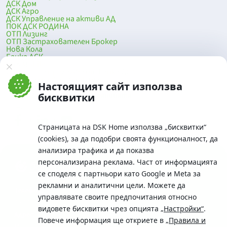
ДСК Дом
ДСК Агро
ДСК Управление на активи АД
ПОК ДСК РОДИНА
ОТП Лизинг
ОТП Застрахователен Брокер
Нова Кола
Банка ДСК
DSK Mobile
Оферти за продажба от Банка ДСК
Клонова мрежа и банкомати
Настоящият сайт използва
До началото на страницата
бисквитки
Страницата на DSK Home използва „бисквитки“
(cookies), за да подобри своята функционалност, да
анализира трафика и да показва
персонализирана реклама. Част от информацията
се споделя с партньори като Google и Meta за
рекламни и аналитични цели. Можете да
Телефон:
управлявате своите предпочитания относно
0700 10 375 / *2375
видовете бисквитки чрез опцията
„Настройки“
.
Aдрес:
Повече информация ще откриете в
„Правила и