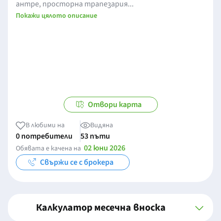
антре, просторна трапезария...
Покажи цялото описание
Отвори карта
В любими на
Видяна
0 потребители
53 пъти
02 юни 2026
Обявата е качена на
Свържи се с брокера
Калкулатор месечна вноска