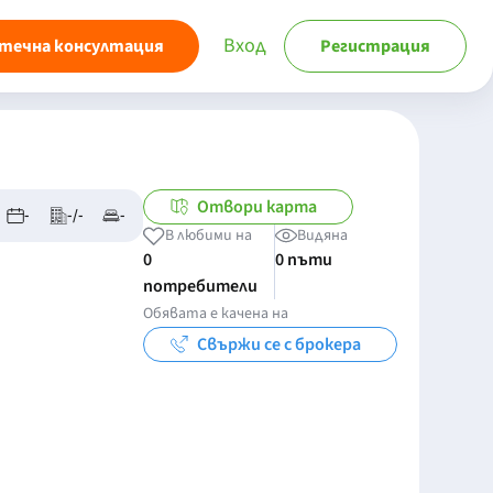
Вход
течна консултация
Регистрация
Отвори карта
-
-/-
-
В любими на
Видяна
0
0 пъти
потребители
Обявата е качена на
Свържи се с брокера