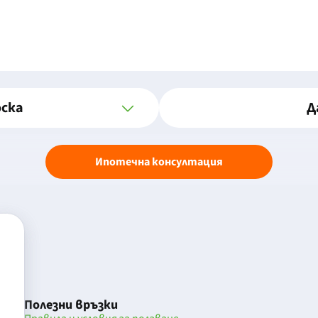
оска
Д
Ипотечна консултация
Полезни връзки