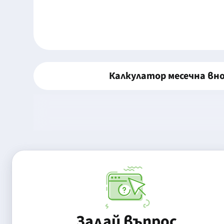
Калкулатор месечна вн
Задай въпрос