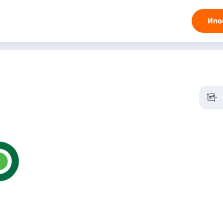
Ипо
-