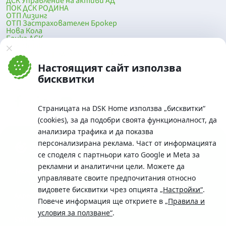
ДСК Управление на активи АД
ПОК ДСК РОДИНА
ОТП Лизинг
ОТП Застрахователен Брокер
Нова Кола
Банка ДСК
DSK Mobile
Оферти за продажба от Банка ДСК
Клонова мрежа и банкомати
Настоящият сайт използва
До началото на страницата
бисквитки
Страницата на DSK Home използва „бисквитки“
(cookies), за да подобри своята функционалност, да
анализира трафика и да показва
персонализирана реклама. Част от информацията
се споделя с партньори като Google и Meta за
рекламни и аналитични цели. Можете да
Телефон:
управлявате своите предпочитания относно
0700 10 375 / *2375
видовете бисквитки чрез опцията
„Настройки“
.
Aдрес:
Повече информация ще откриете в
„Правила и
Московска No.19 / ул. Г. Бенковски No. 5, София 1036
условия за ползване“
.
SWIFT/BIC: