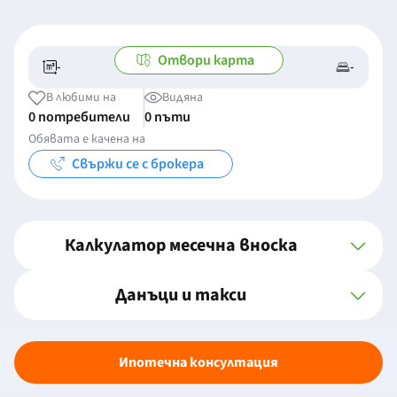
Отвори карта
-
-
-/-
-
В любими на
Видяна
0 потребители
0 пъти
Обявата е качена на
Свържи се с брокера
Калкулатор месечна вноска
Данъци и такси
Ипотечна консултация