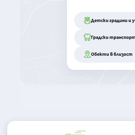
Детски градини и 
Градски транспор
Обекти в близост