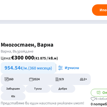
Ипо
Многостаен, Варна
Варна, Възраждане
€300 000
Цена:
(€1 875 / кв.м)
954.54
€/м.
(360 месеца)
Изчисли
160
2024
9/9
2+
Завършен
Тухла
Добро
От
Юг
В люби
Представяме ви един наистина уникален имот!
0 потре