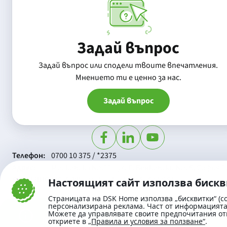
Задай въпрос
Задай въпрос или сподели твоите впечатления.
Mнението ти е ценно за нас.
Задай въпрос
Телефон:
0700 10 375 / *2375
Aдрес:
Московска No.19 / ул. Г. Бенковски No. 5, София 1
SWIFT/BIC:
BIC/SWIFT на Банка ДСК: STSABGSF
Настоящият сайт използва биск
Страницата на DSK Home използва „бисквитки“ (co
персонализирана реклама. Част от информацията 
Можете да управлявате своите предпочитания от
откриете в
„Правила и условия за ползване“
.