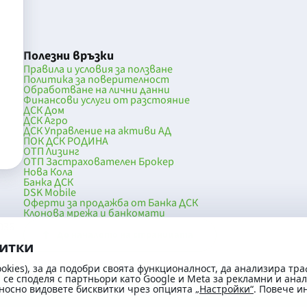
Полезни връзки
Правила и условия за ползване
Политика за поверителност
Обработване на лични данни
Финансови услуги от разстояние
ДСК Дом
ДСК Агро
ДСК Управление на активи АД
ПОК ДСК РОДИНА
ОТП Лизинг
ОТП Застрахователен Брокер
Нова Кола
Банка ДСК
DSK Mobile
Оферти за продажба от Банка ДСК
Клонова мрежа и банкомати
036
До началото на страницата
витки
okies), за да подобри своята функционалност, да анализира тра
се споделя с партньори като Google и Meta за рекламни и ана
носно видовете бисквитки чрез опцията
„Настройки“
. Повече 