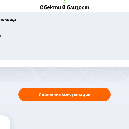
Обекти в близост
училища
т
Ипотечна консултация