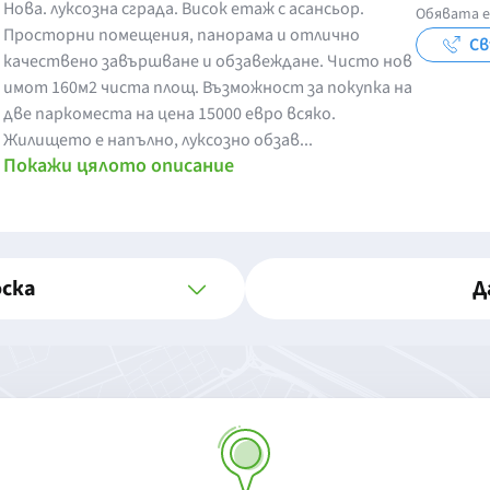
Нова. луксозна сграда. Висок етаж с асансьор.
Обявата е
Просторни помещения, панорама и отлично
Св
качествено завършване и обзавеждане. Чисто нов
имот 160м2 чиста площ. Възможност за покупка на
две паркоместа на цена 15000 евро всяко.
Жилището е напълно, луксозно обзав...
Покажи цялото описание
оска
Д