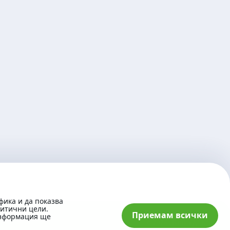
фика и да показва
литични цели.
Приемам всички
информация ще
© 2026 „Банка ДСК“ АД