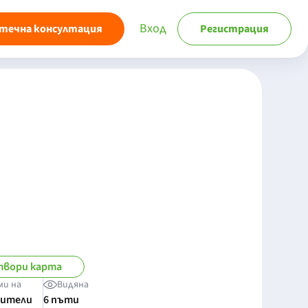
Вход
течна консултация
Регистрация
вори карта
ми на
Видяна
бители
6 пъти