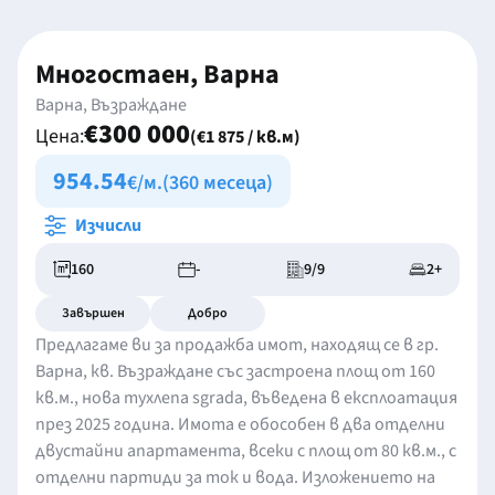
Многостаен, Варна
Варна, Възраждане
€300 000
Цена:
(€1 875 / кв.м)
954.54
€/м.
(360 месеца)
Изчисли
160
-
9/9
2+
Завършен
Добро
Предлагаме ви за продажба имот, находящ се в гр.
Варна, кв. Възраждане със застроена площ от 160
кв.м., нова тухлena sgrada, въведенa в експлоатация
през 2025 година. Имота е обособен в два отделни
двустайни апартамента, всеки с площ от 80 кв.м., с
отделни партиди за ток и вода. Изложението на