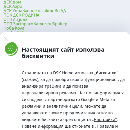
ДСК Дом
ДСК Агро
ДСК Управление на активи АД
ПОК ДСК РОДИНА
ОТП Лизинг
ОТП Застрахователен Брокер
Нова Кола
Банка ДСК
DSK Mobile
Оферти за продажба от Банка ДСК
Клонова мрежа и банкомати
Настоящият сайт използва
До началото на страницата
бисквитки
Страницата на DSK Home използва „бисквитки“
(cookies), за да подобри своята функционалност, да
анализира трафика и да показва
персонализирана реклама. Част от информацията
се споделя с партньори като Google и Meta за
рекламни и аналитични цели. Можете да
Телефон:
управлявате своите предпочитания относно
0700 10 375 / *2375
видовете бисквитки чрез опцията
„Настройки“
.
Aдрес:
Повече информация ще откриете в
„Правила и