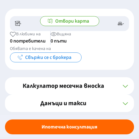
Отвори карта
-
-
-/-
-
В любими на
Видяна
0 потребители
0 пъти
Обявата е качена на
Свържи се с брокера
Калкулатор месечна вноска
Данъци и такси
Ипотечна консултация