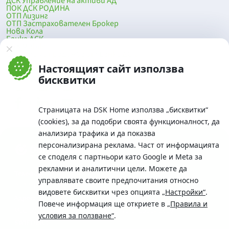
ДСК Управление на активи АД
ПОК ДСК РОДИНА
ОТП Лизинг
ОТП Застрахователен Брокер
Нова Кола
Банка ДСК
DSK Mobile
Оферти за продажба от Банка ДСК
Клонова мрежа и банкомати
Настоящият сайт използва
До началото на страницата
бисквитки
Страницата на DSK Home използва „бисквитки“
(cookies), за да подобри своята функционалност, да
анализира трафика и да показва
персонализирана реклама. Част от информацията
се споделя с партньори като Google и Meta за
рекламни и аналитични цели. Можете да
Телефон:
управлявате своите предпочитания относно
0700 10 375 / *2375
видовете бисквитки чрез опцията
„Настройки“
.
Aдрес:
Повече информация ще откриете в
„Правила и
Московска No.19 / ул. Г. Бенковски No. 5, София 1036
условия за ползване“
.
SWIFT/BIC: