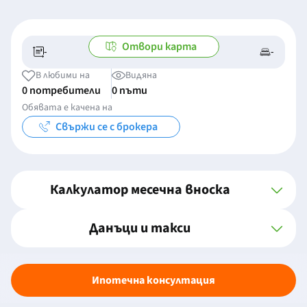
Отвори карта
-
-
-/-
-
В любими на
Видяна
0 потребители
0 пъти
Обявата е качена на
Свържи се с брокера
Калкулатор месечна вноска
Данъци и такси
Ипотечна консултация