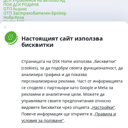
ДСК Управление на активи АД
ПОК ДСК РОДИНА
ОТП Лизинг
ОТП Застрахователен Брокер
Нова Кола
Банка ДСК
DSK Mobile
Оферти за продажба от Банка ДСК
Клонова мрежа и банкомати
Настоящият сайт използва
До началото на страницата
бисквитки
Страницата на DSK Home използва „бисквитки“
(cookies), за да подобри своята функционалност, да
анализира трафика и да показва
персонализирана реклама. Част от информацията
се споделя с партньори като Google и Meta за
рекламни и аналитични цели. Можете да
Телефон:
управлявате своите предпочитания относно
0700 10 375 / *2375
видовете бисквитки чрез опцията
„Настройки“
.
Aдрес:
Повече информация ще откриете в
„Правила и
Московска No.19 / ул. Г. Бенковски No. 5, София 1036
условия за ползване“
.
SWIFT/BIC: