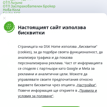
ОТП Лизинг
ОТП Застрахователен Брокер
Нова Кола
Банка ДСК
DSK Mobile
Оферти за продажба от Банка ДСК
Клонова мрежа и банкомати
Настоящият сайт използва
До началото на страницата
бисквитки
Страницата на DSK Home използва „бисквитки“
(cookies), за да подобри своята функционалност, да
анализира трафика и да показва
персонализирана реклама. Част от информацията
се споделя с партньори като Google и Meta за
рекламни и аналитични цели. Можете да
Телефон:
управлявате своите предпочитания относно
0700 10 375 / *2375
видовете бисквитки чрез опцията
„Настройки“
.
Aдрес:
Повече информация ще откриете в
„Правила и
Московска No.19 / ул. Г. Бенковски No. 5, София 1036
условия за ползване“
.
SWIFT/BIC:
BIC/SWIFT на Банка ДСК: STSABGSF