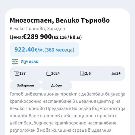
Многостаен, Велико Търново
Велико Търново, Западен
€289 900
Цена:
(€2 116 / кв.м)
922.40
€/м.
(360 месеца)
Изчисли
137
2024
2/6
2+
Завършен
Добро
Готов инвестиционен проект с действащ бизнес за
краткосрочно настаняване в идеалния център на
Велико Търново Предлагаме Ви рядка възможност за
придобиване на готов инвестиционен проект с
действащ бизнес за краткосрочно настаняване,
разположен в нова жилищна сграда в идеалния