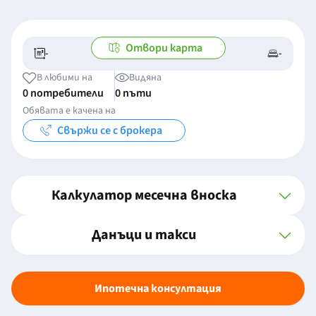
Отвори карта
-
-
-/-
-
В любими на
Видяна
0 потребители
0 пъти
Обявата е качена на
Свържи се с брокера
Калкулатор месечна вноска
Данъци и такси
Ипотечна консултация