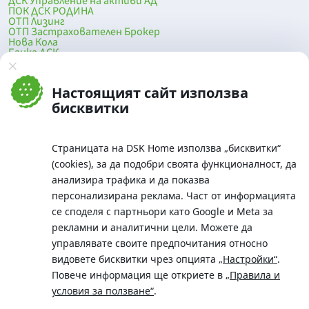
ДСК Управление на активи АД
ПОК ДСК РОДИНА
ОТП Лизинг
ОТП Застрахователен Брокер
Нова Кола
Банка ДСК
DSK Mobile
Оферти за продажба от Банка ДСК
Клонова мрежа и банкомати
Настоящият сайт използва
До началото на страницата
бисквитки
Страницата на DSK Home използва „бисквитки“
(cookies), за да подобри своята функционалност, да
анализира трафика и да показва
персонализирана реклама. Част от информацията
се споделя с партньори като Google и Meta за
рекламни и аналитични цели. Можете да
Телефон:
управлявате своите предпочитания относно
0700 10 375 / *2375
видовете бисквитки чрез опцията
„Настройки“
.
Aдрес:
Повече информация ще откриете в
„Правила и
Московска No.19 / ул. Г. Бенковски No. 5, София 1036
условия за ползване“
.
SWIFT/BIC: