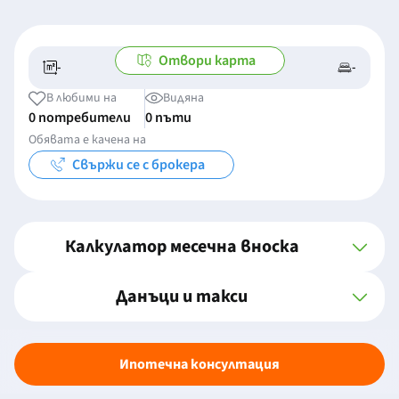
Отвори карта
-
-
-/-
-
В любими на
Видяна
0 потребители
0 пъти
Обявата е качена на
Свържи се с брокера
Калкулатор месечна вноска
Данъци и такси
Ипотечна консултация