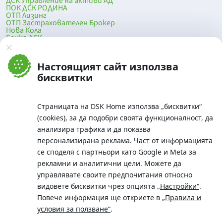
ДСК Управление на активи АД
ПОК ДСК РОДИНА
ОТП Лизинг
ОТП Застрахователен Брокер
Нова Кола
Банка ДСК
DSK Mobile
Оферти за продажба от Банка ДСК
Клонова мрежа и банкомати
Настоящият сайт използва
До началото на страницата
бисквитки
Страницата на DSK Home използва „бисквитки“
(cookies), за да подобри своята функционалност, да
анализира трафика и да показва
персонализирана реклама. Част от информацията
се споделя с партньори като Google и Meta за
рекламни и аналитични цели. Можете да
Телефон:
управлявате своите предпочитания относно
0700 10 375 / *2375
видовете бисквитки чрез опцията
„Настройки“
.
Aдрес:
Повече информация ще откриете в
„Правила и
Московска No.19 / ул. Г. Бенковски No. 5, София 1036
условия за ползване“
.
SWIFT/BIC: